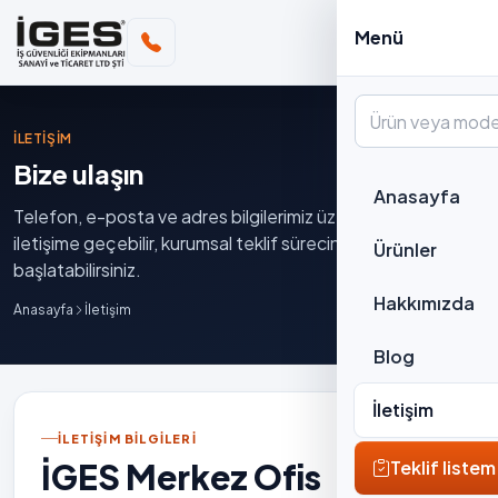
Menü
İLETIŞIM
Bize ulaşın
Anasayfa
Telefon, e-posta ve adres bilgilerimiz üzerinden bizimle
iletişime geçebilir, kurumsal teklif sürecinizi
Ürünler
başlatabilirsiniz.
Hakkımızda
Anasayfa
İletişim
Blog
İletişim
İLETIŞIM BILGILERI
İGES Merkez Ofis
Teklif listem