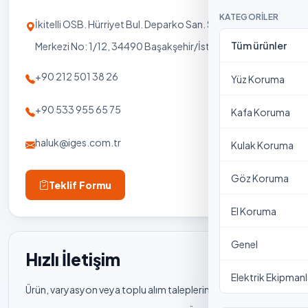
KATEGORILER
İkitelli OSB. Hürriyet Bul. Deparko San. Sit. Htk İş
Tüm ürünler
Merkezi No: 1/12, 34490 Başakşehir/İstanbul-TÜRKİYE
+90 212 501 38 26
Yüz Koruma
+90 533 955 65 75
Kafa Koruma
haluk@iges.com.tr
Kulak Koruma
Göz Koruma
Teklif Formu
El Koruma
Genel
Hızlı İletişim
Elektrik Ekipmanl
Ürün, varyasyon veya toplu alım talepleriniz için en hızlı