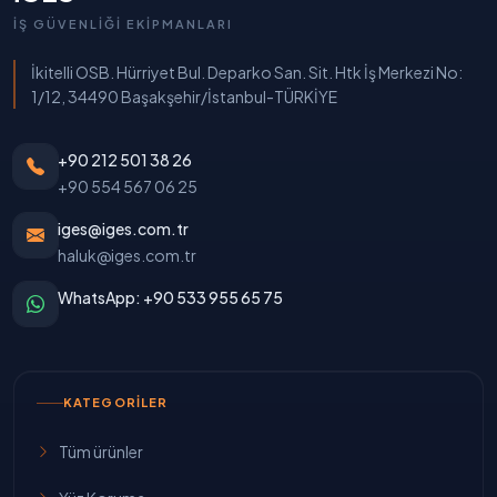
İŞ GÜVENLIĞI EKIPMANLARI
İkitelli OSB. Hürriyet Bul. Deparko San. Sit. Htk İş Merkezi No:
1/12, 34490 Başakşehir/İstanbul-TÜRKİYE
+90 212 501 38 26
+90 554 567 06 25
iges@iges.com.tr
haluk@iges.com.tr
WhatsApp: +90 533 955 65 75
KATEGORILER
Tüm ürünler