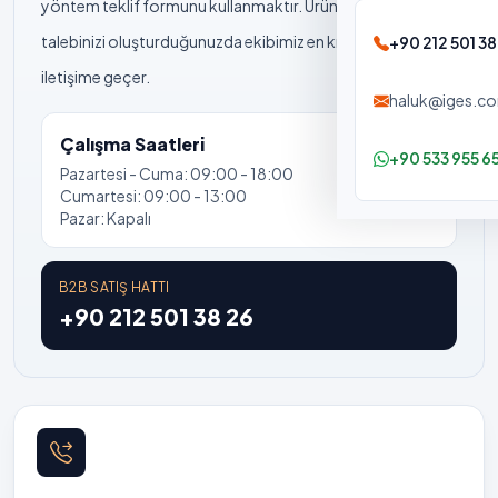
yöntem teklif formunu kullanmaktır. Ürünleri seçip
talebinizi oluşturduğunuzda ekibimiz en kısa sürede sizinle
+90 212 501 38
iletişime geçer.
haluk@iges.co
Çalışma Saatleri
+90 533 955 65
Pazartesi - Cuma: 09:00 - 18:00
Cumartesi: 09:00 - 13:00
Pazar: Kapalı
B2B SATIŞ HATTI
+90 212 501 38 26